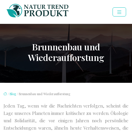
Brunnenbau und
Wiederaufforstung
/
Blog
/ Brunnenbau und Wiederaufforstung
Jeden Tag, wenn wir die Nachrichten verfolgen, scheint die
Lage unseres Planeten immer kritischer zu werden. Ökologie
und Solidarität, die vor einigen Jahren noch persönliche
Entscheidungen waren, ähneln heute Verhaltensweisen, die